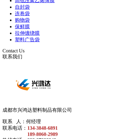
高低压聚乙烯薄膜
自封袋
连卷袋
购物袋
保鲜膜
拉伸缠绕膜
塑料广告袋
Contact Us
联系我们
成都市兴鸿达塑料制品有限公司
联系 人：何经理
联系电话：
134-3848-6891
189-8060-2989