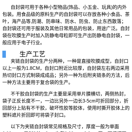
自封袋可用于各种小型物品(饰品、小五金、玩具)的内外
包装。用食品级的原料生产的自封袋可以存放各种小食品、茶
叶，海产品等,防潮、防串味、防水、防虫、防止东西散落；
自封袋还可用于服装及其他日常用品的包装，用途广泛。自封
袋在吹膜生产时加入防静电母粒即可生产出防静电自封袋，一
般应用于电子行业。
生产工艺
夹链自封袋的生产分两种，一种是直接吹膜成型，自封口
以上一般为1.8CM，自封口附近比较厚，自封袋左右两边采用
热切封口方式制袋成成品；另外一种为后附夹链条的方法，后
一种方法主要用于复合袋的生产。
不干胶自封袋的生产主要是采用单片膜横切，两侧热封，
袋子正反长度不一，一边比另外一边长3-5cm可折回部分，折
回部分上贴有不干胶，破坏性胶等胶体，使用时撕开胶体上的
塑料遮片折回即可将袋子封口。
以下为夹链自封袋常见规格及尺寸，厚度一般为单面