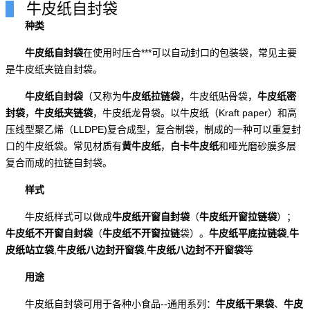
牛皮纸自封袋
种类
牛皮纸自封袋
在使用时压合***可以自动封口的包装袋，常见主要
是牛皮纸夹链自封袋。
牛皮纸自封袋
（又称为
牛皮纸拉链袋
，牛皮纸贴骨袋，
牛皮纸密
封袋
，
牛皮纸夹链袋
，牛皮纸龙骨袋。以牛皮纸（Kraft paper）和高
压线型聚乙烯（LLDPE)复合成型，复合制袋，制成的一种可以重复封
口的牛皮纸袋。常见材质有
黄牛皮纸
，
白卡牛皮纸
和哑光磨砂膜多层
复合而成的拉链自封袋。
样式
牛皮纸样式可以做成
牛皮纸开窗自封袋
（
牛皮纸开窗拉链袋
）；
牛皮纸不开窗自封袋
（
牛皮纸不开窗拉链
袋）。
牛皮纸平底拉链袋
,
牛
皮纸站立袋
,
牛皮纸八边封开窗袋
,
牛皮纸八边封不开窗袋
等
用途
牛皮纸自封袋可用于各种小食品--通用系列：
牛皮纸干果袋
、
牛皮