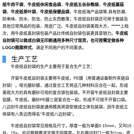
纸牛肉干袋
，
牛皮纸休闲食品袋
，
牛皮纸五谷杂粮袋
，
牛皮纸菌菇
袋
，
牛皮纸茶叶袋
，
牛皮纸保健品袋
，牛皮纸海产品袋等,具有防潮、
防串味、防水、防虫、防止东西散落；牛皮纸自封袋还可用于服装及
其他日常用品的包装，用途广泛。牛皮纸自封袋美观大方，******上档
次，用牛皮纸直封袋包装产品比传统自封袋包装更具营销力。
牛皮纸
自封袋可以做成白袋无印刷通用多种尺寸现货
，也可按需定做各种
LOGO图案样式
，满足不同用户的不同需求。
生产工艺
牛皮纸自封袋的生产主要用于复合生产工艺：
开窗牛皮纸自封袋主要将牛皮纸，PE膜（用普通设备制作夹链自
封袋），哑光磨砂膜，通过复合工艺将这几种材料压合在一起，形成
美观大方的具有磨砂可视的复合袋包装袋。不开窗牛皮纸自封袋主要
铝膜，牛皮纸，磨砂PE膜三层复合在一起，形成不可视不开窗口袋。
八边封牛皮纸自封袋是通用模具将袋型做成立体包装袋，因牛皮纸立
体袋有八条边而得名“牛皮纸八边封袋”。
牛皮纸自封袋常见规格及尺寸，厚度一般为单面0.15mm，又叫15
丝，15s，也可根据要求定做不同厚度，左右两边封口一般为1cm，底