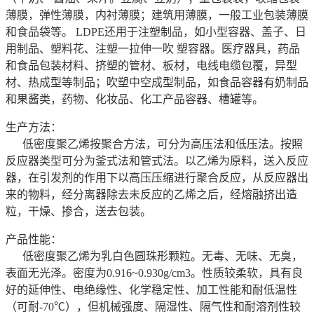
薄膜，弹性薄膜，内衬薄膜；建筑用薄膜，一般工业包装薄膜
和食品袋等。 LDPE还用于注塑制品，如小型容器、盖子、日
用制品、塑料花、注塑一拉伸一吹 塑容器。医疗器具，药品
和食品包装材料、挤塑的管材、板材，电线电缆包覆，异型
材、热成型等制品；吹塑中空成型制品，如食品容器有奶制品
和果酱类，药物、化妆品、化工产品容器、槽罐等。
生产方法：
低密度聚乙烯按聚合方法，可分为高压法和低压法。按照
反应器类型可分为釜式法和管式法。以乙烯为原料，送入反应
器，在引发剂的作用下以高压压缩进行聚合反应，从反应器出
来的物料，经分离器除去未反应的乙烯之后，经熔融挤出造
粒，干燥、掺合，送去包装。
产品性能：
低密度聚乙烯为乳白色圆珠形颗粒。无毒、无味、无臭，
表面无光泽。密度为0.916~0.930g/cm3。性质较柔软，具有良
好的延伸性、电绝缘性、化学稳定性、加工性能和耐低温性
（可耐-70℃），但机械强度、隔湿性、隔气性和耐溶剂性较