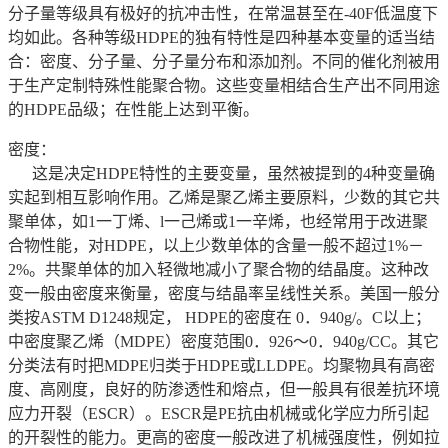
分子量等级具有极好的抗冲击性，在常温甚至在-40F低温度下
均如此。各种等级HDPE的独有特性是四种基本变量的适当结
合：密度、分子量、分子量分布和添加剂。不同的催化剂被用
于生产定制特殊性能聚合物。这些变量相结合生产出不同用途
的HDPE品级；在性能上达到平衡。
密度：
这是决定HDPE特性的主要变量，虽然被提到的4种变量确
实起到相互影响作用。乙烯是聚乙烯主要原料，少数的其它共
聚单体，如1一丁烯、l一己烯或1一辛烯，也经常用于改进聚
合物性能，对HDPE，以上少数单体的含量一般不超过1%－
2%。共聚单体的加入轻微地减小了聚合物的结晶度。这种改
变一般由密度来衡量，密度与结晶率呈线性关系。美国一般分
类按ASTM D1248规定， HDPE的密度在 0．940g/。C以上；
中密度聚乙烯（MDPE）密度范围0．926～0．940g/CC。其它
分类法有时把MDPE归类于HDPE或LLDPE。均聚物具有高密
度、高刚度，良好的防渗透性和熔点，但一般具有很差抗环境
应力开裂（ESCR）。ESCR是PE抗由机械或化学应力所引起
的开裂性的能力。更高的密度一般改进了机械强度性，例如拉