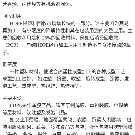
芳香烃、卤代烃等有机溶剂混运。
回收利用：
HDPE是塑料回收市场增长快的一部分。这主要因为其易
再加工，有小限度的降解特性和其在包装用途的大量应用。主
要的回收利用是将 25%的回收材料，例如后消费回收物
（PCR），与纯HDPE经再加工后用于制造不与食物接触的瓶
子。
低密度：
一种塑料材料，他适合热塑性成型加工的各种成型工艺．
成型加工性好， 如注塑、挤塑、吹塑、旋转成型、涂覆、发
泡工艺、热成型、热风焊、热焊接等。
主要用途：
LDPE是作薄膜产品，适宜于制薄膜、重包装膜、电缆绝
缘层材料、吹注塑及发泡制品。
如农业用薄膜、地面覆盖薄膜、农膜、蔬菜大 棚膜等；包
装用膜如糖果、蔬菜、冷冻食品等包装；液体包装用吹塑薄膜
（牛奶、 酱油、果汁。豆腐、豆奶）；重包装袋，收缩包装