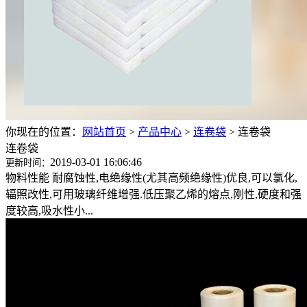
你现在的位置：
网站首页
>
产品中心
>
连卷袋
>
连卷袋
连卷袋
2019-03-01 16:06:46
更新时间：
物料性能 耐腐蚀性,电绝缘性(尤其高频绝缘性)优良,可以氯化,
辐照改性,可用玻璃纤维增强.低压聚乙烯的熔点,刚性,硬度和强
度较高,吸水性小...