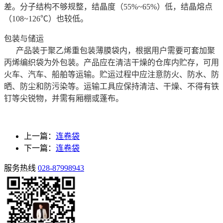
差。分子结构不够规整，结晶度（55%~65%）低，结晶熔点
（108~126℃）也较低。
包装与储运
产品装于聚乙烯重包装薄膜袋内，根据用户需要可套加聚
丙烯编织袋为外包装。产品应在清洁干燥的仓库内贮存，可用
火车、汽车、船舶等运输。贮运过程中应注意防火、防水、防
晒、防尘和防污染等。运输工具应保持清洁、干燥、不得有铁
钉等尖锐物，并需有厢棚或蓬布。
上一篇：
连卷袋
下一篇：
连卷袋
服务热线
028-87998943