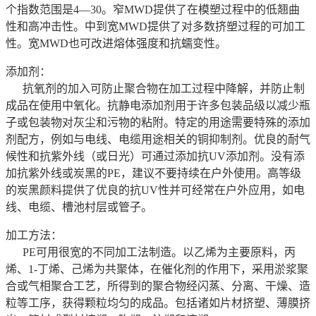
个指数范围是4—30。窄MWD提供了在模塑过程中的低翘曲
性和高冲击性。中到宽MWD提供了对多数挤塑过程的可加工
性。宽MWD也可改进熔体强度和抗蠕变性。
添加剂：
抗氧剂的加入可防止聚合物在加工过程中降解，并防止制
成品在使用中氧化。抗静电添加剂用于许多包装品级以减少瓶
子或包装物对灰尘和污物的粘附。特定的用途需要特殊的添加
剂配方，例如与电线、电缆用途相关的铜抑制剂。优良的耐气
候性和抗紫外线（或日光）可通过添加抗UV添加剂。没有添
加抗紫外线或炭黑的PE，建议不要持续在户外使用。高等级
的炭黑颜料提供了优良的抗UV性并可经常在户外应用，如电
线、电缆、槽池村层或管子。
加工方法：
PE可用很宽的不同加工法制造。以乙烯为主要原料，丙
烯、1-丁烯、己烯为共聚体，在催化剂的作用下，采用淤浆聚
合或气相聚合工艺，所得到的聚合物经闪蒸、分离、干燥、造
粒等工序，获得颗粒均匀的成品。包括诸如片材挤塑、薄膜挤