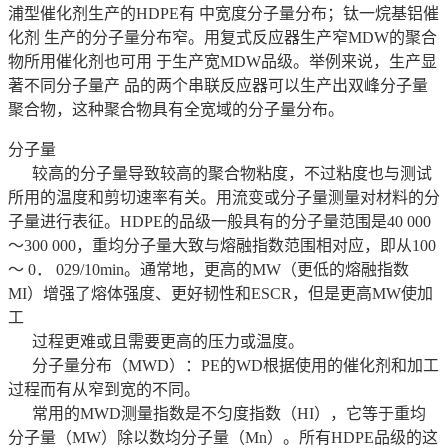
浦型催化剂生产的HDPE有 中宽度分子量分布；钛一烷基铝催
化剂 生产的分子量分布窄。用复式反应器生产窄MDW的聚合
物所用催化剂也可用 于生产宽MDW品级。举例来说，生产显
著不同分子量产 品的两个串联反应器可以生产出双峰分子量
聚合物，这种聚合物具有全宽域的分子量分布。
分子量
较高的分子量导致较高的聚合物粘度，不过粘度也与测试
所用的温度和剪切速率有关。用流变或分子量测量对材料的分
子量进行表征。HDPE的品级一般具有的分子量范围是40 000
～300 000，重均分子量大致与熔融指数范围相对应，即从100
～ 0． 029/10min。通常地，更高的MW（更低的熔融指数
MI）增强了熔体强度、更好韧性和ESCR，但是更高MW使加
工
过程更难或且需要更高的压力或温度。
分子量分布（MWD）：PE的WD根据使用的催化剂和加工
过程而有从窄到宽的不同。
常用的MWD测量指数是不匀度指数（HI），它等于重均
分子量（MW）除以数均分子量（Mn）。所有HDPE品级的这