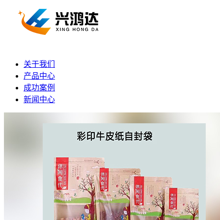
关于我们
产品中心
成功案例
新闻中心