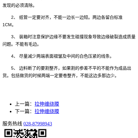
发现的必须清除。
2、 纸管一定要对齐，不能一边长一边短。两边各留白标准
1CM。
3、 装箱时注意保护边缘不要发生碰撞现象导致边缘破裂造成质量
问题。不能有毛边。
4、 尽量减少两端表面褶皱及中间的白色压紧的线条。
5、 边料断了的要割整齐，如果割的参差不平的不能作为成品出
货。包括做货的时候两端一定要卷整齐，不能这边多那边少。
上一篇：
拉伸缠绕膜
下一篇：
拉伸缠绕膜
服务热线
028-87998943