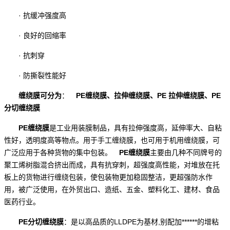
· 抗缓冲强度高
· 良好的回缩率
· 抗刺穿
· 防撕裂性能好
缠绕膜可分为
：
PE缠绕膜、拉伸缠绕膜、PE 拉伸缠绕膜、PE
分切缠绕膜
PE缠绕膜
是工业用装膜制品，具有拉伸强度高，延伸率大、自粘
性好，透明度高等物点。用于手工缠绕膜，也可用于机用缠绕膜，可
广泛应用于各种货物的集中包装。
PE缠绕膜
主要由几种不同牌号的
聚工烯树脂混合挤出而成，具有抗穿刺，超强度高性能，对堆放在托
板上的货物进行缠绕包装，使包装物更加稳固整洁，更超强防水作
用，被广泛使用，在外贸出口、造纸、五金、塑料化工、建材、食品
医药行业。
PE分切缠绕膜
：是以高品质的LLDPE为基材,别配加******的增粘