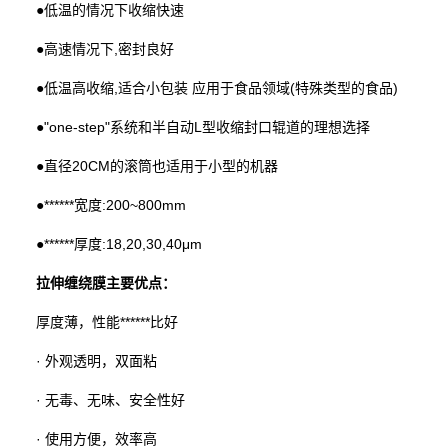
●低温的情况下收缩快速
●高速情况下,密封良好
●低温高收缩,适合小包装 应用于食品领域(特殊类型的食品)
●"one-step"系统和半自动L型收缩封口辊道的理想选择
●直径20CM的滚筒也适用于小型的机器
●******宽度:200~800mm
●******厚度:18,20,30,40μm
拉伸缠绕膜主要优点：
厚度薄，性能******比好
· 外观透明，双面粘
· 无毒、无味、安全性好
· 使用方便，效率高