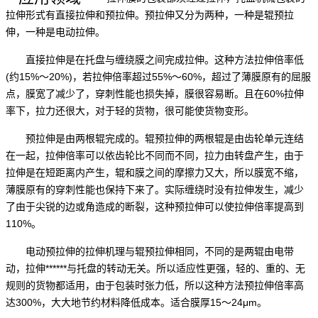
拉伸形式有直接拉伸和预拉伸。预拉伸又分为两种，一种是辊预拉
伸，一种是电动拉伸。
直接拉伸是在托盘与缠绕膜之间完成拉伸。这种方法拉伸倍率低
(约15%～20%)，若拉伸倍率超过55%～60%，超过了薄膜原有的屈服
点，膜宽了减少了，穿刺性能也损失掉，膜很容易断。且在60%拉伸
率下，拉力还很大，对于轻的货物，很可能使货物变形。
预拉伸是由两根辊完成的。辊预拉伸的两根辊是由齿轮单元连结
在一起，拉伸倍率可以依齿轮比不同而不同，拉力由转盘产生，由于
拉伸是在短距离内产生，辊和膜之间的摩擦力又大，所以膜宽不缩，
薄膜原有的穿刺性能也保持下来了。实际缠绕时没有拉伸发生，减少
了由于尖锐的边或角造成的断裂，这种预拉伸可以使拉伸倍率提高到
110%。
电动预拉伸的拉伸机理与辊预拉伸相同，不同的是两辊由电带
动，拉伸******与托盘的转动无关。所以适应性更强，轻的、重的、无
规则的货物都适用，由于包装时张力低，所以这种方法预拉伸倍率高
达300%，大大地节约材料降低成本。适合膜厚15～24μm。